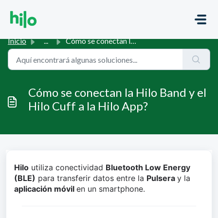
Saltar al contenido principal
Inicio
...
Cómo se conectan la Hilo Band y el Hilo Cuff a la Hilo App?
Cómo se conectan la Hilo Band y el
Hilo Cuff a la Hilo App?
Hilo
 utiliza conectividad 
Bluetooth Low Energy 
(BLE)
 para transferir datos entre la 
Pulsera 
y la 
aplicación móvil 
en un smartphone.