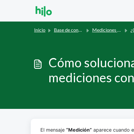
Saltar al contenido principal
Inicio
Base de conocimientos
Mediciones con el teléfono Hilo
¿Qué telé
Cómo soluciona
mediciones con 
El mensaje 
“
Medición
”
 aparece cuando e