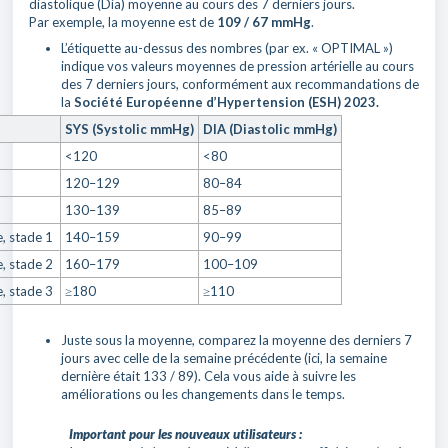
diastolique (Dia) moyenne au cours des 7 derniers jours.
Par exemple, la moyenne est de
109 / 67 mmHg
.
L’étiquette au-dessus des nombres (par ex. « OPTIMAL »)
indique vos valeurs moyennes de pression artérielle au cours
des 7 derniers jours, conformément aux recommandations de
la
Société Européenne d’Hypertension (ESH) 2023.
SYS (Systolic mmHg)
DIA (Diastolic mmHg)
<120
<80
120–129
80–84
130–139
85–89
e, stade 1
140–159
90–99
e, stade 2
160–179
100–109
e, stade 3
≥180
≥110
Juste sous la moyenne, comparez la moyenne des derniers 7
jours avec celle de la semaine précédente (ici, la semaine
dernière était 133 / 89). Cela vous aide à suivre les
améliorations ou les changements dans le temps.
Important pour les nouveaux utilisateurs :