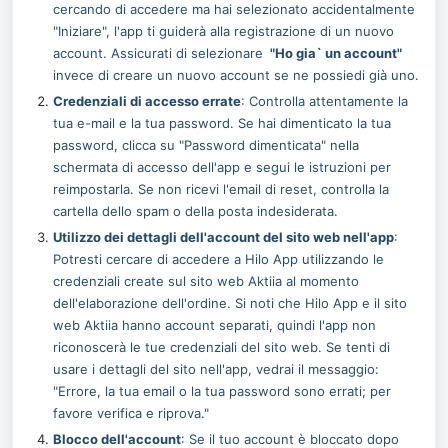
cercando di accedere ma hai selezionato accidentalmente 
"Iniziare", l'app ti guiderà alla registrazione di un nuovo 
account. Assicurati di selezionare 
"Ho gia` un account"
invece di creare un nuovo account se ne possiedi già uno.
Credenziali di accesso errate
: Controlla attentamente la 
tua e-mail e la tua password. Se hai dimenticato la tua 
password, clicca su "Password dimenticata" nella 
schermata di accesso dell'app e segui le istruzioni per 
reimpostarla. Se non ricevi l'email di reset, controlla la 
cartella dello spam o della posta indesiderata.
Utilizzo dei dettagli dell'account del sito web nell'app
: 
Potresti cercare di accedere a Hilo App utilizzando le 
credenziali create sul sito web Aktiia al momento 
dell'elaborazione dell'ordine. Si noti che Hilo App e il sito 
web Aktiia hanno account separati, quindi l'app non 
riconoscerà le tue credenziali del sito web. Se tenti di 
usare i dettagli del sito nell'app, vedrai il messaggio: 
"Errore, la tua email o la tua password sono errati; per 
favore verifica e riprova."
Blocco dell'account
: Se il tuo account è bloccato dopo 