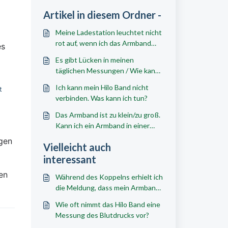
Artikel in diesem Ordner -
Meine Ladestation leuchtet nicht
rot auf, wenn ich das Armband
s 
darauf lege. Was soll ich tun?
Es gibt Lücken in meinen
täglichen Messungen / Wie kann
ich mehr Messwerte erhalten?
Ich kann mein Hilo Band nicht
 
verbinden. Was kann ich tun?
Das Armband ist zu klein/zu groß.
Kann ich ein Armband in einer
anderen Größe kaufen?
gen 
Vielleicht auch
interessant
n 
Während des Koppelns erhielt ich
die Meldung, dass mein Armband
bereits mit einem anderen Konto
Wie oft nimmt das Hilo Band eine
gekoppelt ist. Was soll ich tun?
Messung des Blutdrucks vor?