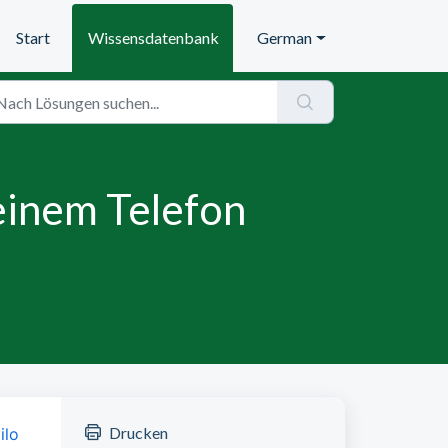
Start
Wissensdatenbank
German
einem Telefon
Drucken
lo 